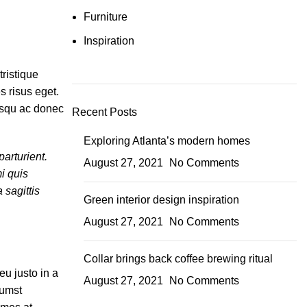
Furniture
Inspiration
tristique
 risus eget.
osqu ac donec
Recent Posts
Exploring Atlanta’s modern homes
arturient.
August 27, 2021
No Comments
i quis
 sagittis
Green interior design inspiration
August 27, 2021
No Comments
Collar brings back coffee brewing ritual
u justo in a
August 27, 2021
No Comments
tumst