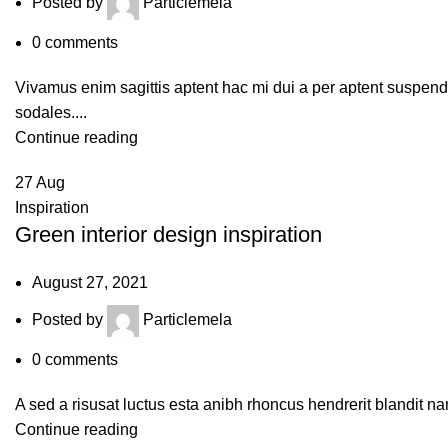
Posted by
Particlemela
0
comments
Vivamus enim sagittis aptent hac mi dui a per aptent suspen
sodales....
Continue reading
27
Aug
Inspiration
Green interior design inspiration
August 27, 2021
Posted by
Particlemela
0
comments
A sed a risusat luctus esta anibh rhoncus hendrerit blandit na
Continue reading