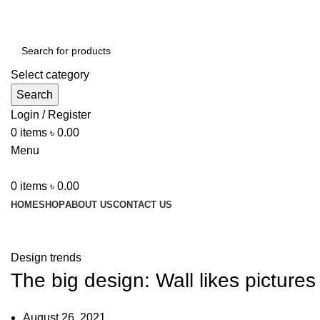
ADD ANYTHING HERE OR JUST REMOVE IT…
Select category
Search
Login / Register
0
items
৳
0.00
Menu
0
items
৳
0.00
HOME
SHOP
ABOUT US
CONTACT US
Blog
Design trends
The big design: Wall likes pictures
August 26, 2021