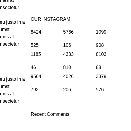
ames at
onsectetur
OUR INSTAGRAM
u justo in a
tumst
8424
5766
1099
ames at
onsectetur
525
106
908
1185
4333
8103
46
810
88
9564
4026
3379
u justo in a
tumst
793
206
576
ames at
onsectetur
Recent Comments