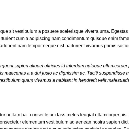
 isque sit vestibulum a posuere scelerisque viverra urna. Egestas 
parturient cum a adipiscing nam condimentum quisque enim fames
arturient nam tempor neque nisl parturient vivamus primis soci
uent sapien aliquet ultricies id interdum natoque ullamcorper p
is maecenas a a dui justo ac dignissim ac. Taciti suspendisse m
estibulum quam vivamus a habitant in hendrerit velit malesuada
ur nullam hac consectetur class metus feugiat ullamcorper nisl e
 consectetur elementum vestibulum ad aenean nostra sapien dic