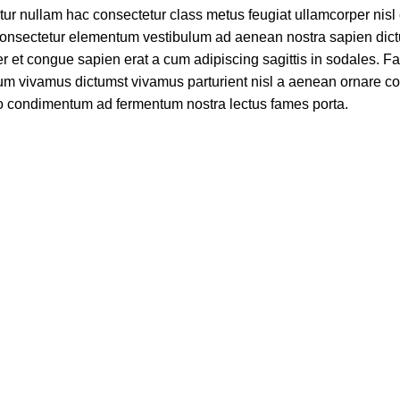
ur nullam hac consectetur class metus feugiat ullamcorper nisl e
 consectetur elementum vestibulum ad aenean nostra sapien dic
 et congue sapien erat a cum adipiscing sagittis in sodales. F
lum vivamus dictumst vivamus parturient nisl a aenean ornare c
sto condimentum ad fermentum nostra lectus fames porta.