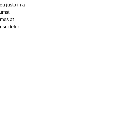
u justo in a
tumst
ames at
onsectetur